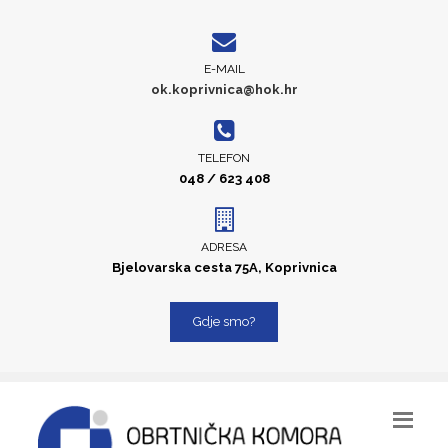
E-MAIL
ok.koprivnica@hok.hr
TELEFON
048 / 623 408
ADRESA
Bjelovarska cesta 75A, Koprivnica
Gdje smo?