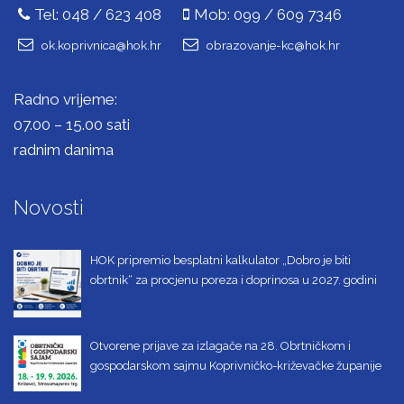
Tel: 048 / 623 408
Mob: 099 / 609 7346
ok.koprivnica@hok.hr
obrazovanje-kc@hok.hr
Radno vrijeme:
07.00 – 15.00 sati
radnim danima
Novosti
HOK pripremio besplatni kalkulator „Dobro je biti
obrtnik“ za procjenu poreza i doprinosa u 2027. godini
Otvorene prijave za izlagače na 28. Obrtničkom i
gospodarskom sajmu Koprivničko-križevačke županije