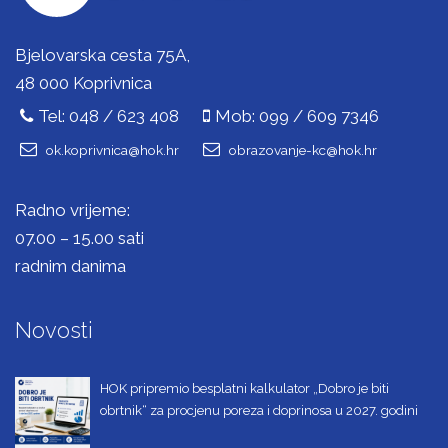
Bjelovarska cesta 75A,
48 000 Koprivnica
Tel: 048 / 623 408
Mob: 099 / 609 7346
ok.koprivnica@hok.hr
obrazovanje-kc@hok.hr
Radno vrijeme:
07.00 – 15.00 sati
radnim danima
Novosti
HOK pripremio besplatni kalkulator „Dobro je biti
obrtnik“ za procjenu poreza i doprinosa u 2027. godini