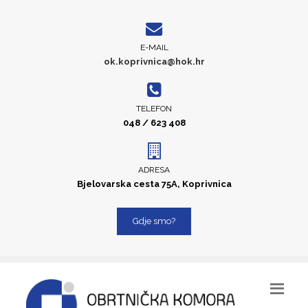
E-MAIL
ok.koprivnica@hok.hr
TELEFON
048 / 623 408
ADRESA
Bjelovarska cesta 75A, Koprivnica
Gdje smo?