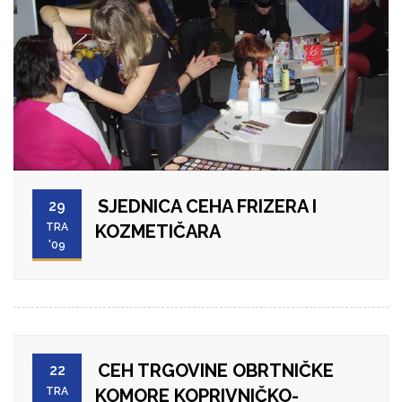
SJEDNICA CEHA FRIZERA I
29
TRA
KOZMETIČARA
'09
CEH TRGOVINE OBRTNIČKE
22
TRA
KOMORE KOPRIVNIČKO-