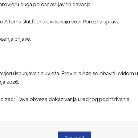
 provjeru duga po osnovi javnih davanja.
, o ÄŤemu sluĹľbenu evidenciju vodi Porezna uprava.
šenja prijave.
vjeru ispunjavanja uvjeta. Provjera Ä‡e se obaviti uvidom u
nja 2026.
obno zadrĹľava obveza dokazivanja urednog podmirivanja
Gdje smo?