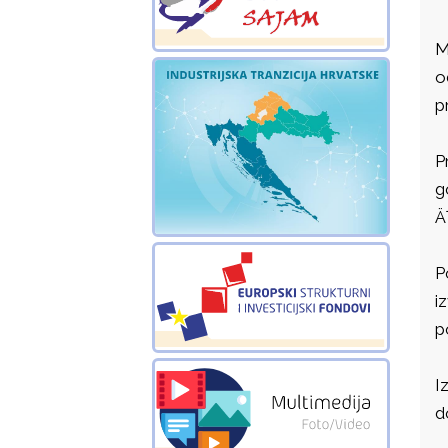
M
o
p
P
g
Ä
P
i
p
I
d