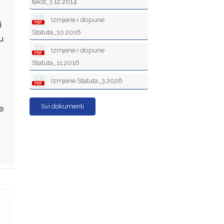
tekst_1.12.2014
Izmjene i dopune
i
Statuta_10.2016
u
Izmjene i dopune
Statuta_11.2016
Izmjene Statuta_3.2026
Svi dokumenti
e