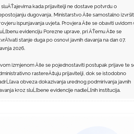
 sluÄŤajevima kada prijavitelji ne dostave potvrdu o
epostojanju dugovanja, Ministarstvo Ä‡e samostalno izvršit
rovjeru ispunjavanja uvjeta. Provjera Ä‡e se obaviti uvidom 
luĹľbenu evidenciju Porezne uprave, pri ÄŤemu Ä‡e se
tvrÄ‘ivati stanje duga po osnovi javnih davanja na dan 07.
ravnja 2026.
vom izmjenom Ä‡e se pojednostaviti postupak prijave te s
dministrativno rastereÄ‡uju prijavitelji, dok se istodobno
adrĹľava obveza dokazivanja urednog podmirivanja javnih
avanja kroz sluĹľbene evidencije nadleĹľnih institucija.