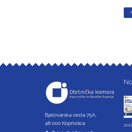
No
Bjelovarska cesta 75A,
48 000 Koprivnica
2027