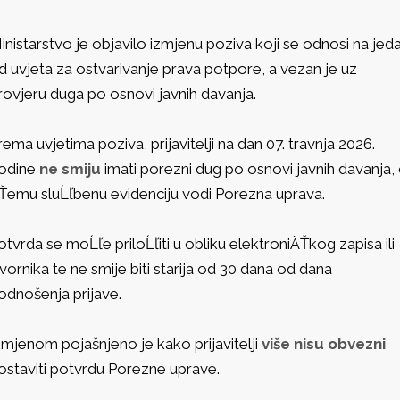
inistarstvo je objavilo izmjenu poziva koji se odnosi na jed
d uvjeta za ostvarivanje prava potpore, a vezan je uz
rovjeru duga po osnovi javnih davanja.
rema uvjetima poziva, prijavitelji na dan 07. travnja 2026.
odine
ne smiju
imati porezni dug po osnovi javnih davanja,
Ťemu sluĹľbenu evidenciju vodi Porezna uprava.
otvrda se moĹľe priloĹľiti u obliku elektroniÄŤkog zapisa ili
zvornika te ne smije biti starija od 30 dana od dana
odnošenja prijave.
zmjenom pojašnjeno je kako prijavitelji
više nisu obvezni
ostaviti potvrdu Porezne uprave.