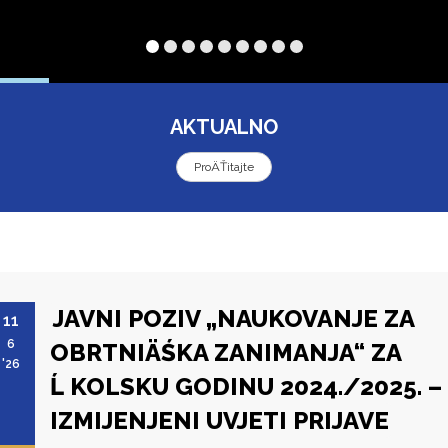
AKTUALNO
ProÄŤitajte
JAVNI POZIV „NAUKOVANJE ZA
11
6
OBRTNIÄŚKA ZANIMANJA“ ZA
'26
Ĺ KOLSKU GODINU 2024./2025. –
IZMIJENJENI UVJETI PRIJAVE