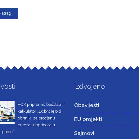
Natrag
vosti
Izdvojeno
HOK pripremio besplatni
Obavijesti
kalkulator „Dobro je biti
obrtnik“ za procjenu
EU projekti
poreza i doprinosa u
. godini
Sajmovi