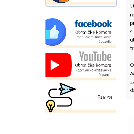
U
n
p
s
u
t
O
a
z
d