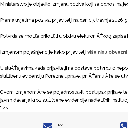
Ministarstvo je objavilo izmjenu poziva koji se odnosi na j
Prema uvjetima poziva, prijavitelji na dan 07. travnja 2026.
Potvrda se moĹľe priloĹľiti u obliku elektroniÄŤkog zapisa il
Izmjenom pojašnjeno je kako prijavitelji
više nisu obvezni
U sluÄŤajevima kada prijavitelji ne dostave potvrdu o nepos
sluĹľbenu evidenciju Porezne uprave, pri ÄŤemu Ä‡e se utvrÄ
Ovom izmjenom Ä‡e se pojednostaviti postupak prijave te s
javnih davanja kroz sluĹľbene evidencije nadleĹľnih instituci
" />
E-MAIL