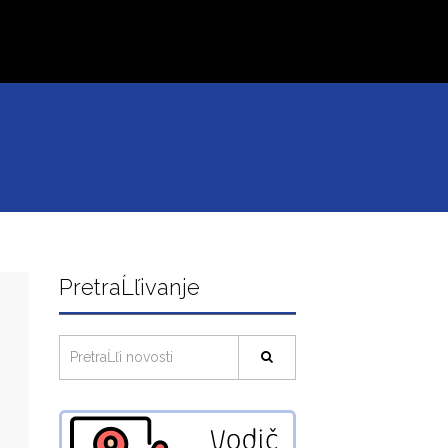
PretraĹľivanje