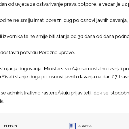
edan od uvjeta za ostvarivanje prava potpore, a vezan je uz
 godine
ne smiju
imati porezni dug po osnovi javnih davanja
i izvornika te ne smije biti starija od 30 dana od dana podno
dostaviti potvrdu Porezne uprave.
tojanju dugovanja, Ministarstvo Ä‡e samostalno izvršiti pro
‘ivati stanje duga po osnovi javnih davanja na dan 07. trav
e administrativno rastereÄ‡uju prijavitelji, dok se istod
ja.
TELEFON
ADRESA