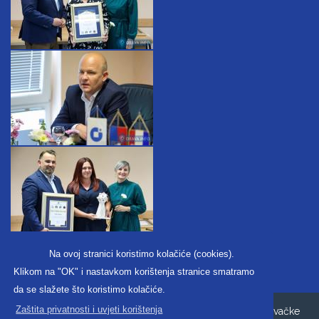
Na ovoj stranici koristimo kolačiće (cookies).
Klikom na "OK" i nastavkom korištenja stranice smatramo
da se slažete što koristimo kolačiće.
Zaštita privatnosti i uvjeti korištenja
Copyright ©2026. Obrtnička komora Koprivničko-križevačke