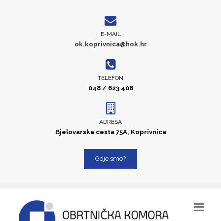
E-MAIL
ok.koprivnica@hok.hr
TELEFON
048 / 623 408
ADRESA
Bjelovarska cesta 75A, Koprivnica
Gdje smo?