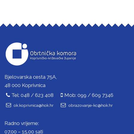
Bjelovarska cesta 75A,
48 000 Koprivnica
Tel: 048 / 623 408
Mob: 099 / 609 7346
ok.koprivnica@hok.hr
obrazovanje-kc@hok.hr
Radno vrijeme:
07.00 – 15.00 sati