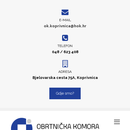
E-MAIL
ok.koprivnica@hok.hr
TELEFON
048 / 623 408
ADRESA
Bjelovarska cesta 75A, Koprivnica
Gdje smo?