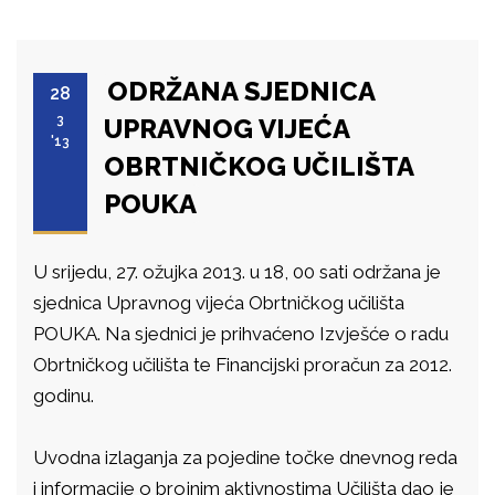
ODRŽANA SJEDNICA
28
3
UPRAVNOG VIJEĆA
'13
OBRTNIČKOG UČILIŠTA
POUKA
U srijedu, 27. ožujka 2013. u 18, 00 sati održana je
sjednica Upravnog vijeća Obrtničkog učilišta
POUKA. Na sjednici je prihvaćeno Izvješće o radu
Obrtničkog učilišta te Financijski proračun za 2012.
godinu.
Uvodna izlaganja za pojedine točke dnevnog reda
i informacije o brojnim aktivnostima Učilišta dao je