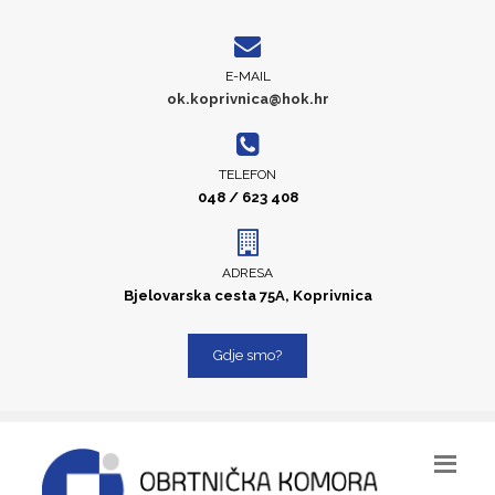
E-MAIL
ok.koprivnica@hok.hr
TELEFON
048 / 623 408
ADRESA
Bjelovarska cesta 75A, Koprivnica
Gdje smo?