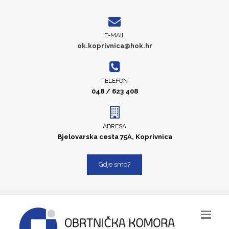
E-MAIL
ok.koprivnica@hok.hr
TELEFON
048 / 623 408
ADRESA
Bjelovarska cesta 75A, Koprivnica
Gdje smo?