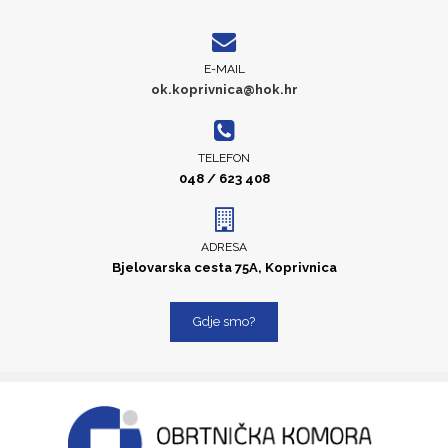
E-MAIL
ok.koprivnica@hok.hr
TELEFON
048 / 623 408
ADRESA
Bjelovarska cesta 75A, Koprivnica
Gdje smo?