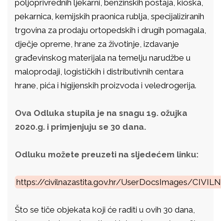
poljoprivrednih ljekarni, benzinskih postaja, kioska,
pekarnica, kemijskih praonica rublja, specijaliziranih
trgovina za prodaju ortopedskih i drugih pomagala,
dječje opreme, hrane za životinje, izdavanje
građevinskog materijala na temelju narudžbe u
maloprodaji, logističkih i distributivnih centara
hrane, pića i higijenskih proizvoda i veledrogerija.
Ova Odluka stupila je na snagu 19. ožujka
2020.g. i primjenjuju se 30 dana.
Odluku možete preuzeti na sljedećem linku:
https://civilnazastita.gov.hr/UserDocsImages/
Što se tiče objekata koji će raditi u ovih 30 dana,