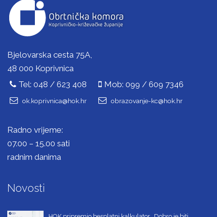
Bjelovarska cesta 75A,
48 000 Koprivnica
Tel: 048 / 623 408
Mob: 099 / 609 7346
ok.koprivnica@hok.hr
obrazovanje-kc@hok.hr
Radno vrijeme:
07.00 – 15.00 sati
radnim danima
Novosti
HOK pripremio besplatni kalkulator „Dobro je biti