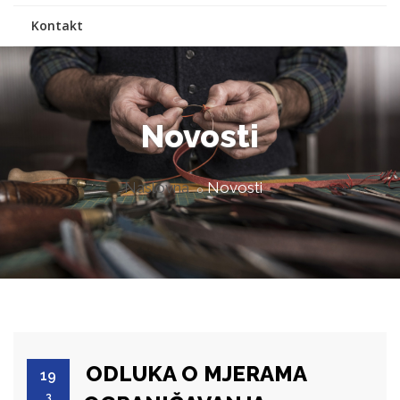
Kontakt
Novosti
Naslovna
Novosti
ODLUKA O MJERAMA
19
3