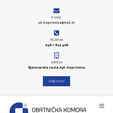
E-MAIL
ok.koprivnica@hok.hr
TELEFON
048 / 623 408
ADRESA
Bjelovarska cesta 75A, Koprivnica
Gdje smo?