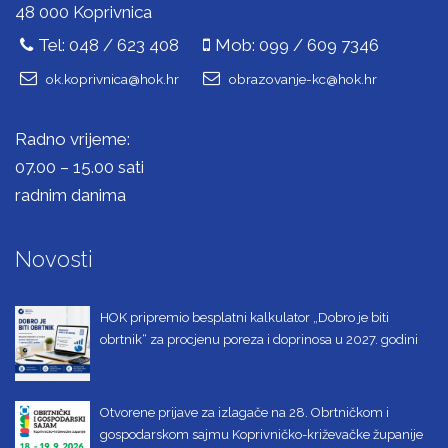
48 000 Koprivnica
Tel: 048 / 623 408
Mob: 099 / 609 7346
ok.koprivnica@hok.hr
obrazovanje-kc@hok.hr
Radno vrijeme:
07.00 – 15.00 sati
radnim danima
Novosti
HOK pripremio besplatni kalkulator „Dobro je biti
obrtnik“ za procjenu poreza i doprinosa u 2027. godini
Otvorene prijave za izlagače na 28. Obrtničkom i
gospodarskom sajmu Koprivničko-križevačke županije