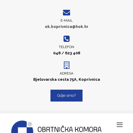
E-MAIL
ok.koprivnica@hok.hr
TELEFON
048 / 623 408
ADRESA
Bjelovarska cesta 75A, Koprivnica
Gdje smo?