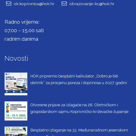
ok.koprivnica@hok.hr
obrazovanje-kc@hok.hr
Radno vrijeme:
07.00 – 15.00 sati
radnim danima
Novosti
HOK pripremio besplatni kalkulator „Dobro je biti
obrtnik“ za procjenu poreza i doprinosa u 2027. godini
Otvorene prijave za izlagače na 28. Obrtničkom i
gospodarskom sajmu Koprivničko-križevačke županije
Besplatno izlaganje na 33. Međunarodnom jesenskom