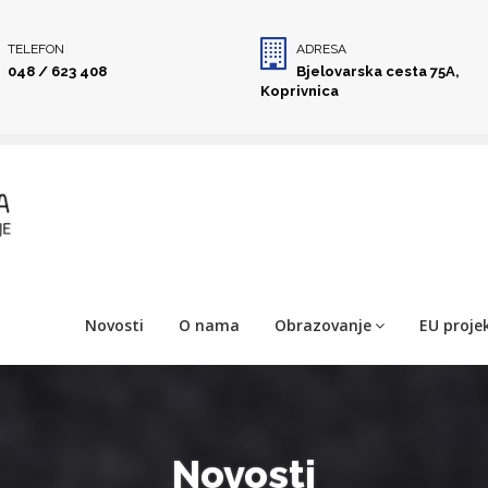
TELEFON
ADRESA
048 / 623 408
Bjelovarska cesta 75A,
Koprivnica
Novosti
O nama
Obrazovanje
EU projek
Novosti