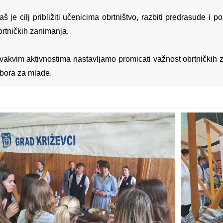
aš je cilj približiti učenicima obrtništvo, razbiti predrasude i 
brtničkih zanimanja.
vakvim aktivnostima nastavljamo promicati važnost obrtničkih 
zbora za mlade.