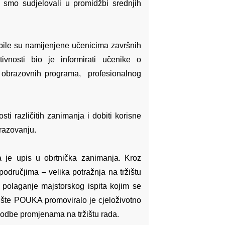
smo sudjelovali u promidžbi srednjih
 bile su namijenjene učenicima završnih
ivnosti bio je informirati učenike o
 obrazovnih programa, profesionalnog
sti različitih zanimanja i dobiti korisne
razovanju.
a je upis u obrtnička zanimanja. Kroz
područjima – velika potražnja na tržištu
polaganje majstorskog ispita kojim se
lište POUKA promoviralo je cjeloživotno
godbe promjenama na tržištu rada.