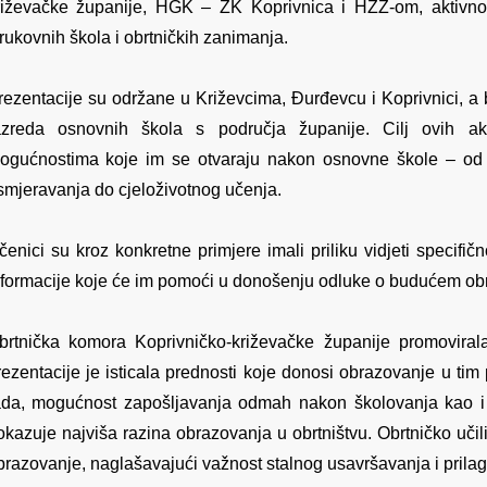
riževačke županije, HGK – ŽK Koprivnica i HZZ-om, aktivno 
trukovnih škola i obrtničkih zanimanja.
rezentacije su održane u Križevcima, Đurđevcu i Koprivnici, a
azreda osnovnih škola s područja županije. Cilj ovih akt
ogućnostima koje im se otvaraju nakon osnovne škole – od
smjeravanja do cjeloživotnog učenja.
čenici su kroz konkretne primjere imali priliku vidjeti specifično
nformacije koje će im pomoći u donošenju odluke o budućem ob
brtnička komora Koprivničko-križevačke županije promoviral
rezentacije je isticala prednosti koje donosi obrazovanje u tim 
ada, mogućnost zapošljavanja odmah nakon školovanja kao i 
okazuje najviša razina obrazovanja u obrtništvu. Obrtničko uči
brazovanje, naglašavajući važnost stalnog usavršavanja i prila