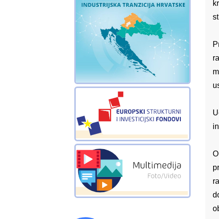
k
s
P
r
m
u
U
i
O
p
r
d
o