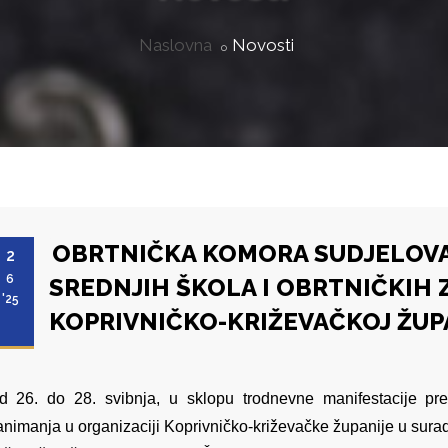
Naslovna
Novosti
OBRTNIČKA KOMORA SUDJELOVA
2
6
SREDNJIH ŠKOLA I OBRTNIČKIH 
'25
KOPRIVNIČKO-KRIŽEVAČKOJ ŽUPA
d 26. do 28. svibnja, u sklopu trodnevne manifestacije pred
animanja u organizaciji Koprivničko-križevačke županije u sur