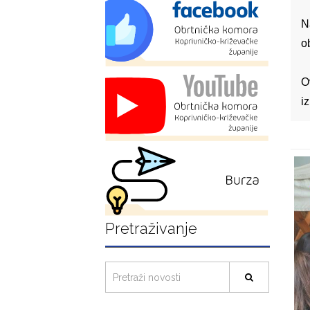
N
o
O
i
Pretraživanje