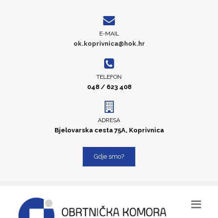
E-MAIL
ok.koprivnica@hok.hr
TELEFON
048 / 623 408
ADRESA
Bjelovarska cesta 75A, Koprivnica
Gdje smo?