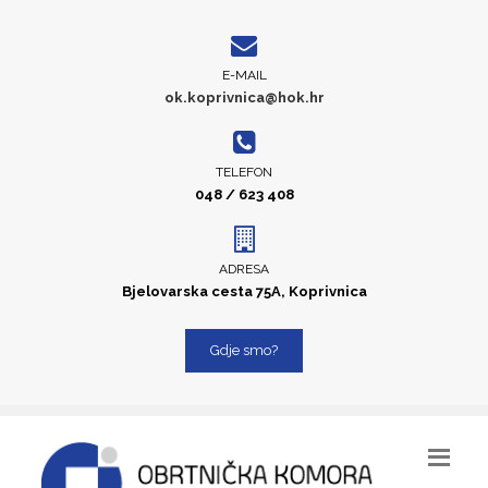
E-MAIL
ok.koprivnica@hok.hr
TELEFON
048 / 623 408
ADRESA
Bjelovarska cesta 75A, Koprivnica
Gdje smo?