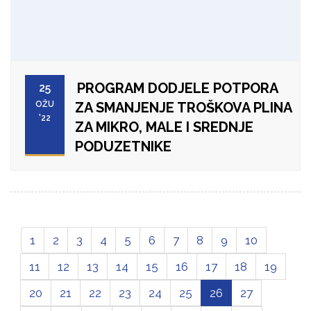
PROGRAM DODJELE POTPORA
25
OŽU
ZA SMANJENJE TROŠKOVA PLINA
'22
ZA MIKRO, MALE I SREDNJE
PODUZETNIKE
1
2
3
4
5
6
7
8
9
10
11
12
13
14
15
16
17
18
19
20
21
22
23
24
25
26
27