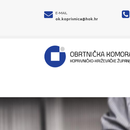
E-MAIL
ok.koprivnica@hok.hr