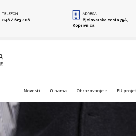
TELEFON
ADRESA
048 / 623 408
Bjelovarska cesta 75A,
Koprivnica
Novosti
O nama
Obrazovanje
EU projek