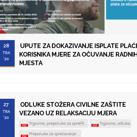
UPUTE ZA DOKAZIVANJE ISPLATE PLAĆ
28
TRA
KORISNIKA MJERE ZA OČUVANJE RADNI
'20
MJESTA
ODLUKE STOŽERA CIVILNE ZAŠTITE
27
TRA
VEZANO UZ RELAKSACIJU MJERA
'20
Trgovine_preporuke za spre...
Trgovine_odluka
Preporuke za sprečavanje ...