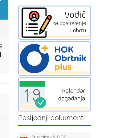
E
H
Posljednji dokumenti
Prijavnica 28. OGS