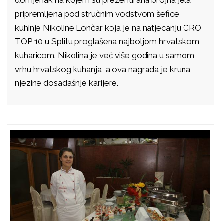
domjenak na kojem su prezentirana brojna jela
pripremljena pod stručnim vodstvom šefice
kuhinje Nikoline Lončar koja je na natjecanju CRO
TOP 10 u Splitu proglašena najboljom hrvatskom
kuharicom. Nikolina je već više godina u samom
vrhu hrvatskog kuhanja, a ova nagrada je kruna
njezine dosadašnje karijere.