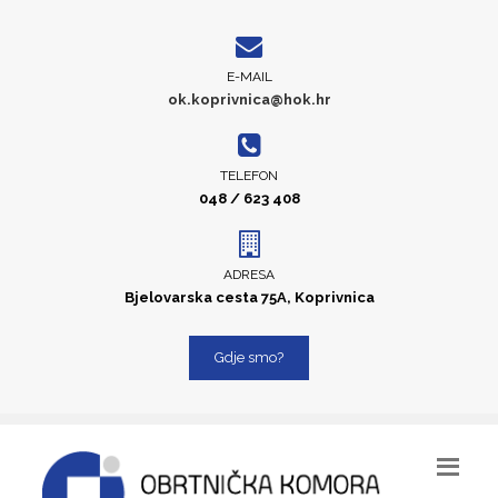
E-MAIL
ok.koprivnica@hok.hr
TELEFON
048 / 623 408
ADRESA
Bjelovarska cesta 75A, Koprivnica
Gdje smo?