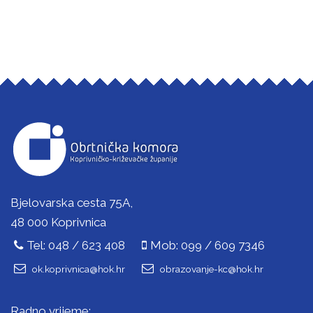
Bjelovarska cesta 75A,
48 000 Koprivnica
Tel: 048 / 623 408
Mob: 099 / 609 7346
ok.koprivnica@hok.hr
obrazovanje-kc@hok.hr
Radno vrijeme: