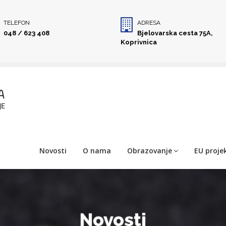
TELEFON
ADRESA
048 / 623 408
Bjelovarska cesta 75A,
Koprivnica
Novosti
O nama
Obrazovanje
EU projek
Novosti