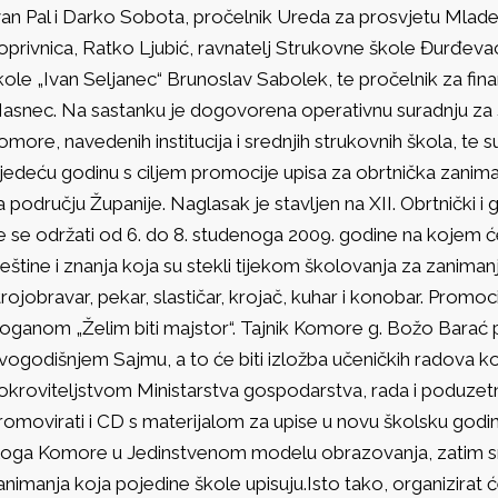
van Pal i Darko Sobota, pročelnik Ureda za prosvjetu Mladen
oprivnica, Ratko Ljubić, ravnatelj Strukovne škole Đurđevac
kole „Ivan Seljanec“ Brunoslav Sabolek, te pročelnik za fin
asnec. Na sastanku je dogovorena operativnu suradnju za
omore, navedenih institucija i srednjih strukovnih škola, te su
ljedeću godinu s ciljem promocije upisa za obrtnička zanim
a području Županije. Naglasak je stavljen na XII. Obrtnički i
e se održati od 6. do 8. studenoga 2009. godine na kojem će
ještine i znanja koja su stekli tijekom školovanja za zanimanja
trojobravar, pekar, slastičar, krojač, kuhar i konobar. Promo
loganom „Želim biti majstor“. Tajnik Komore g. Božo Barać p
vogodišnjem Sajmu, a to će biti izložba učeničkih radova k
okroviteljstvom Ministarstva gospodarstva, rada i poduzet
romovirati i CD s materijalom za upise u novu školsku godin
loga Komore u Jedinstvenom modelu obrazovanja, zatim sre
animanja koja pojedine škole upisuju.Isto tako, organizirat 