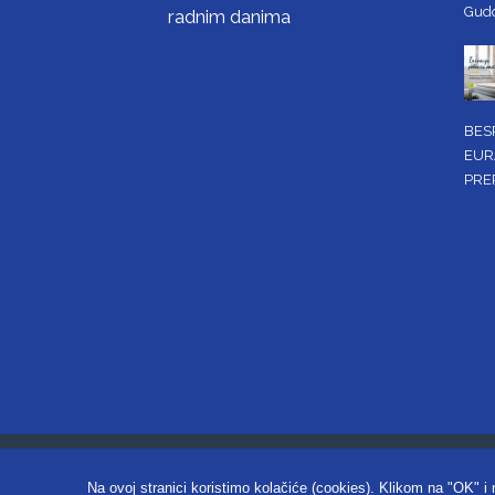
Gud
radnim danima
BES
EUR
PRE
Copyright ©2026. Obrtnička k
Na ovoj stranici koristimo kolačiće (cookies). Klikom na "OK" i