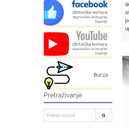
š
s
p
u
Pretraživanje