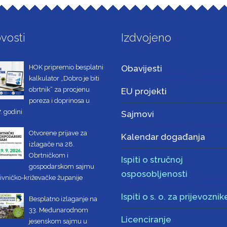
vosti
Izdvojeno
HOK pripremio besplatni
Obavijesti
kalkulator „Dobro je biti
obrtnik“ za procjenu
EU projekti
poreza i doprinosa u
. godini
Sajmovi
Otvorene prijave za
Kalendar događanja
izlagače na 28.
Obrtničkom i
Ispiti o stručnoj
gospodarskom sajmu
osposobljenosti
ivničko-križevačke županije
Ispiti o s. o. za prijevoznik
Besplatno izlaganje na
33. Međunarodnom
Licenciranje
jesenskom sajmu u