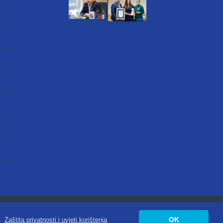
atnosti
|
Digitalna pristupačnost
OK
.
Zaštita privatnosti i uvjeti korištenja