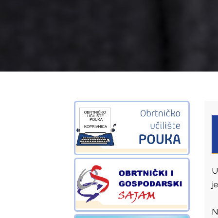
U
j
N