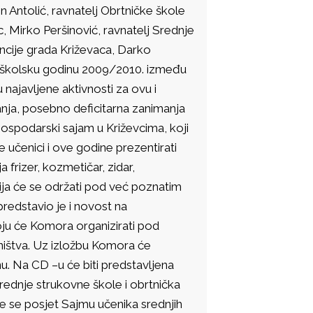
 Antolić, ravnatelj Obrtničke škole
, Mirko Peršinović, ravnatelj Srednje
ancije grada Križevaca, Darko
 školsku godinu 2009/2010. između
 najavljene aktivnosti za ovu i
anja, posebno deficitarna zanimanja
 gospodarski sajam u Križevcima, koji
 učenici i ove godine prezentirati
 frizer, kozmetičar, zidar,
cija će se održati pod već poznatim
redstavio je i novost na
oju će Komora organizirati pod
ništva. Uz izložbu Komora će
u. Na CD –u će biti predstavljena
dnje strukovne škole i obrtnička
će se posjet Sajmu učenika srednjih