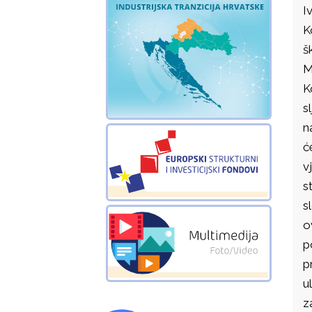
I
K
š
M
K
s
n
ć
v
s
s
o
p
p
u
z