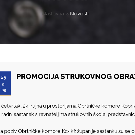
Naslovna
Novosti
PROMOCIJA STRUKOVNOG OBRA
25
9
'09
 četvrtak, 24. rujna u prostorijama Obrtničke komore Kopri
e radni sastanak s ravnateljima strukovnih škola, predstavnic
a poziv Obrtničke komore Kc- kž županije sastanku su se o