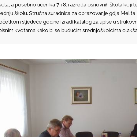
kola, a posebno učenika 7. i 8. razreda osnovnih škola koji t
rednju školu. Stručna suradnica za obrazovanje gdja Melita Iv
očetkom sljedeće godine izradi katalog za upise u strukovn
pisnim kvotama kako bi se budućim srednjoškolcima olakšal