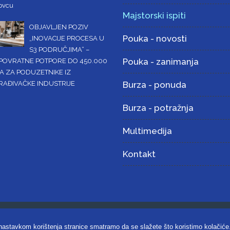
ovcu
Majstorski ispiti
OBJAVLJEN POZIV
Pouka - novosti
„INOVACIJE PROCESA U
S3 PODRUČJIMA“ –
Pouka - zanimanja
POVRATNE POTPORE DO 450.000
A ZA PODUZETNIKE IZ
RAĐIVAČKE INDUSTRIJE
Burza - ponuda
Burza - potražnja
Multimedija
Kontakt
omora Koprivničko-križevačke županije |
Uvjeti korištenja i zaštita priv
 nastavkom korištenja stranice smatramo da se slažete što koristimo kolačiće