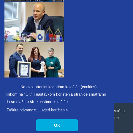
Na ovoj stranici koristimo kolačiće (cookies).
Klikom na "OK" i nastavkom korištenja stranice smatramo
da se slažete što koristimo kolačiće.
Zaštita privatnosti i uvjeti korištenja
Copyright ©2026. Obrtnička komora Koprivničko-križevačke
županije |
Uvjeti korištenja i zaštita privatnosti
|
Digitalna
pristupačnost
OK