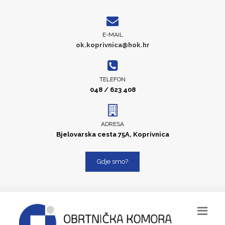
E-MAIL
ok.koprivnica@hok.hr
TELEFON
048 / 623 408
ADRESA
Bjelovarska cesta 75A, Koprivnica
Gdje smo?