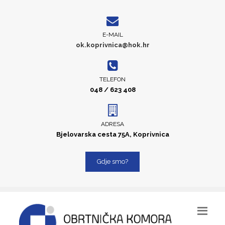
E-MAIL
ok.koprivnica@hok.hr
TELEFON
048 / 623 408
ADRESA
Bjelovarska cesta 75A, Koprivnica
Gdje smo?