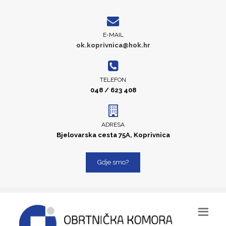
E-MAIL
ok.koprivnica@hok.hr
TELEFON
048 / 623 408
ADRESA
Bjelovarska cesta 75A, Koprivnica
Gdje smo?