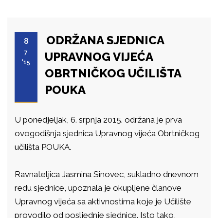
ODRŽANA SJEDNICA
8
7
UPRAVNOG VIJEĆA
'15
OBRTNIČKOG UČILIŠTA
POUKA
U ponedjeljak, 6. srpnja 2015. održana je prva
ovogodišnja sjednica Upravnog vijeća Obrtničkog
učilišta POUKA.
Ravnateljica Jasmina Sinovec, sukladno dnevnom
redu sjednice, upoznala je okupljene članove
Upravnog vijeća sa aktivnostima koje je Učilište
provodilo od posljednje sjednice. Isto tako,