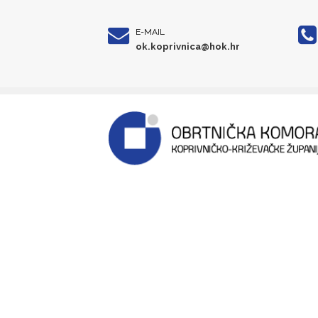
E-MAIL
ok.koprivnica@hok.hr