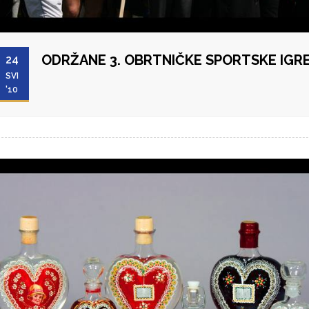
ODRŽANE 3. OBRTNIČKE SPORTSKE IGR
24
SVI
'10