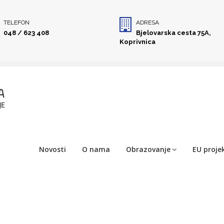
TELEFON
ADRESA
048 / 623 408
Bjelovarska cesta 75A,
Koprivnica
Novosti
O nama
Obrazovanje
EU projek