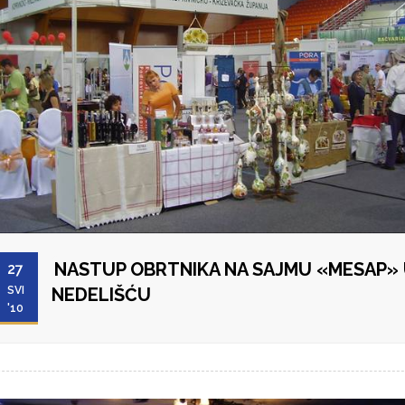
NASTUP OBRTNIKA NA SAJMU «MESAP»
27
SVI
NEDELIŠĆU
'10