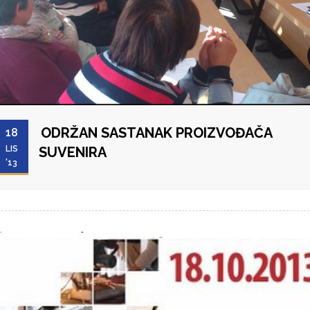
ODRŽAN SASTANAK PROIZVOĐAČA
18
LIS
SUVENIRA
'13