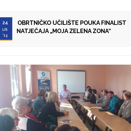
OBRTNIČKO UČILIŠTE POUKA FINALIST
24
LIS
NATJEČAJA „MOJA ZELENA ZONA“
'13