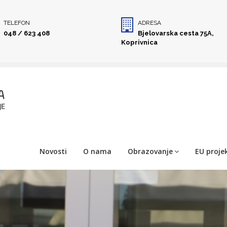
TELEFON
ADRESA
048 / 623 408
Bjelovarska cesta 75A,
Koprivnica
Novosti
O nama
Obrazovanje
EU projek