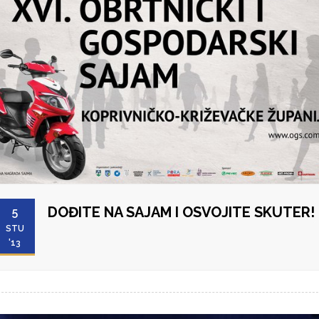
DOĐITE NA SAJAM I OSVOJITE SKUTER!
5
STU
'13