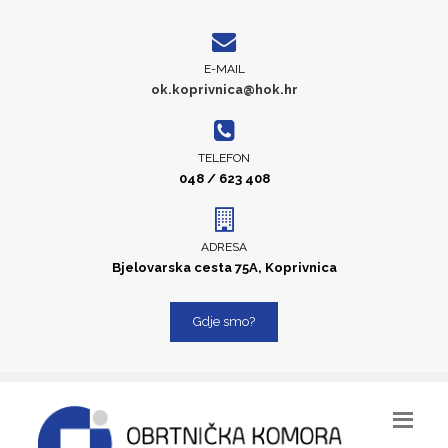
E-MAIL
ok.koprivnica@hok.hr
TELEFON
048 / 623 408
ADRESA
Bjelovarska cesta 75A, Koprivnica
Gdje smo?