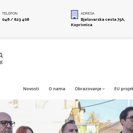
TELEFON
ADRESA
048 / 623 408
Bjelovarska cesta 75A,
Koprivnica
Novosti
O nama
Obrazovanje
EU projek