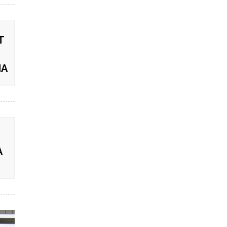
T
MA
A