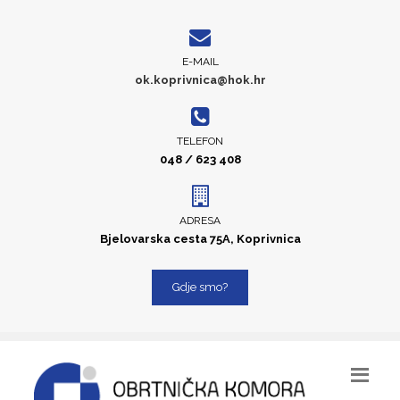
E-MAIL
ok.koprivnica@hok.hr
TELEFON
048 / 623 408
ADRESA
Bjelovarska cesta 75A, Koprivnica
Gdje smo?